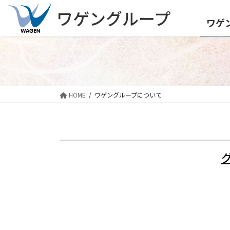
コ
ナ
ワゲングループ
ン
ビ
ワゲ
テ
ゲ
ン
ー
ツ
シ
へ
ョ
ス
ン
キ
に
HOME
ワゲングループについて
ッ
移
プ
動