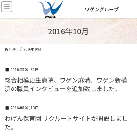
コ
ナ
ワゲングループ
ン
ビ
テ
ゲ
ン
ー
ツ
シ
2016年10月
へ
ョ
ス
ン
キ
に
HOME
2016年10月
ッ
移
プ
動
2016年10月31日
総合相模更生病院、ワゲン麻溝、ワゲン新横
浜の職員インタビューを追加致しました。
2016年10月13日
わげん保育園 リクルートサイトが開設しまし
た。