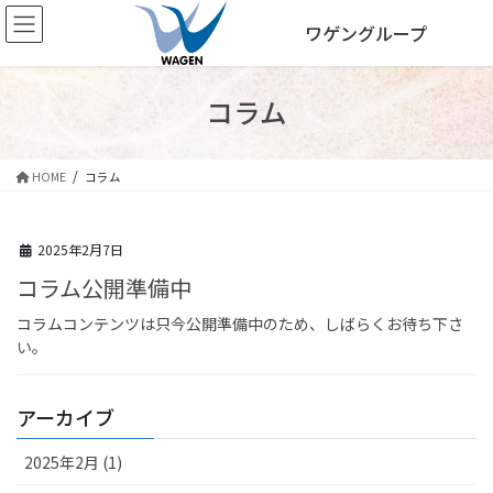
コ
ナ
ワゲングループ
ン
ビ
テ
ゲ
ン
ー
ツ
シ
コラム
へ
ョ
ス
ン
キ
に
HOME
コラム
ッ
移
プ
動
2025年2月7日
コラム公開準備中
コラムコンテンツは只今公開準備中のため、しばらくお待ち下さ
い。
アーカイブ
2025年2月 (1)