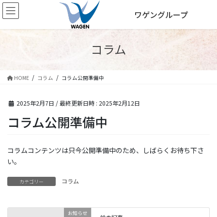
コ
ナ
ワゲングループ
ン
ビ
テ
ゲ
ン
ー
ツ
シ
コラム
へ
ョ
ス
ン
キ
に
HOME
コラム
コラム公開準備中
ッ
移
プ
動
2025年2月7日
/ 最終更新日時 :
2025年2月12日
コラム公開準備中
コラムコンテンツは只今公開準備中のため、しばらくお待ち下さ
い。
コラム
カテゴリー
お知らせ