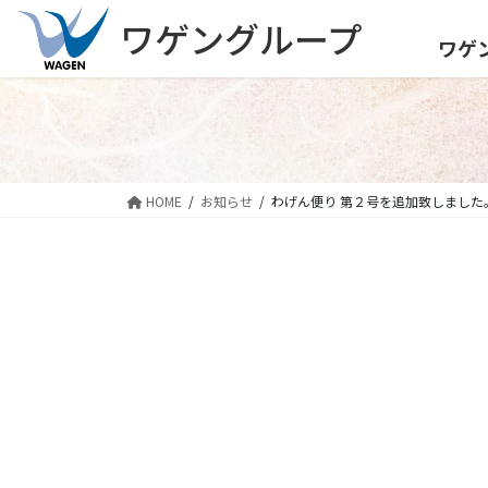
コ
ナ
ワゲングループ
ン
ビ
ワゲ
テ
ゲ
ン
ー
ツ
シ
へ
ョ
ス
ン
キ
に
HOME
お知らせ
わげん便り 第２号を追加致しました
ッ
移
プ
動