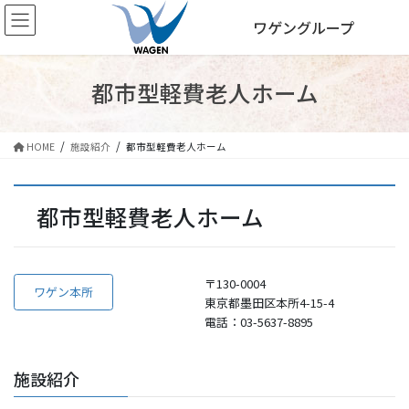
コ
ナ
ワゲングループ
ン
ビ
テ
ゲ
ン
ー
ツ
シ
都市型軽費老人ホーム
へ
ョ
ス
ン
キ
に
HOME
施設紹介
都市型軽費老人ホーム
ッ
移
プ
動
都市型軽費老人ホーム
〒130-0004
ワゲン本所
東京都墨田区本所4-15-4
電話：03-5637-8895
施設紹介